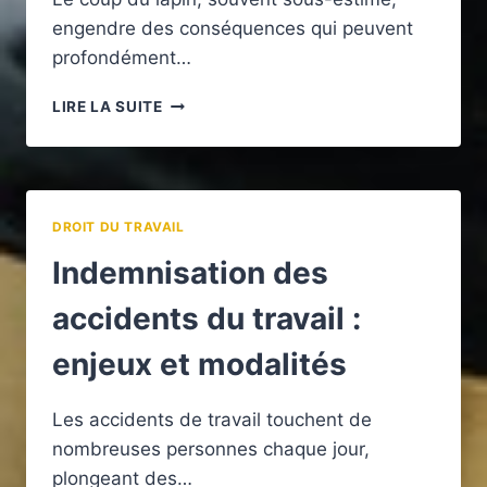
engendre des conséquences qui peuvent
profondément…
MONTANT
LIRE LA SUITE
DE
L’INDEMNISATION
EN
CAS
DE
DROIT DU TRAVAIL
COUP
DU
Indemnisation des
LAPIN
:
accidents du travail :
ÉLÉMENTS
À
enjeux et modalités
CONSIDÉRER
Les accidents de travail touchent de
nombreuses personnes chaque jour,
plongeant des…