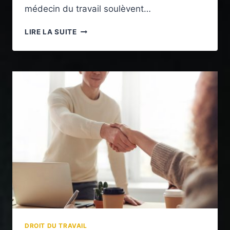
médecin du travail soulèvent…
QUE
LIRE LA SUITE
DIT
LA
LOI
SUR
LES
DROITS
DES
SALARIÉS
INAPTES
CONCERNANT
LE
LICENCIEMENT
ET
LE
RECLASSEMENT
?
DROIT DU TRAVAIL