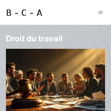
Aller
B - C - A
au
contenu
Droit du travail