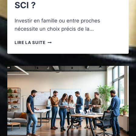
SCI ?
Investir en famille ou entre proches
nécessite un choix précis de la…
QUELLE
LIRE LA SUITE
EST
LA
DIFFÉRENCE
ENTRE
UNE
SARL
ET
UNE
SCI
?