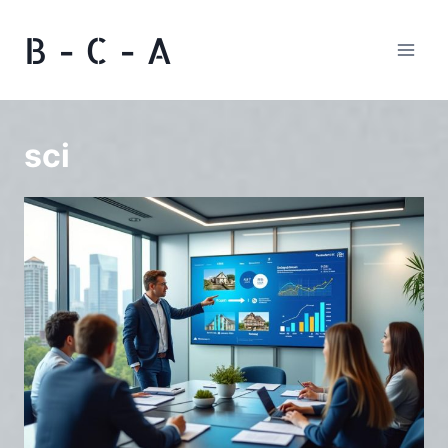
Aller
B - C - A
au
contenu
sci