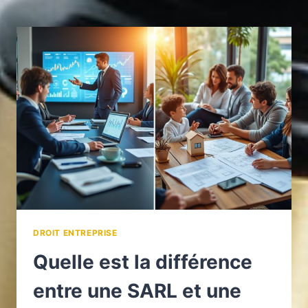
COMMENT
TRANSFORMER
UNE
SAS
EN
SCI
POUR
OPTIMISER
VOTRE
PATRIMOINE
?
DROIT ENTREPRISE
Quelle est la différence
entre une SARL et une