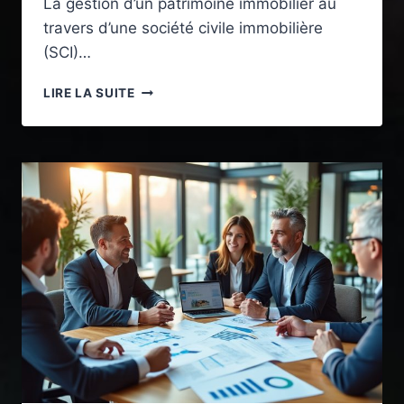
La gestion d’un patrimoine immobilier au
travers d’une société civile immobilière
(SCI)…
POURQUOI
LIRE LA SUITE
OPTER
POUR
UNE
SCI
À
L’IS
:
AVANTAGES
ET
STRATÉGIES
FISCALES