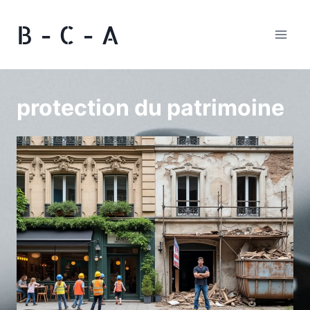
Aller
B - C - A
au
contenu
protection du patrimoine