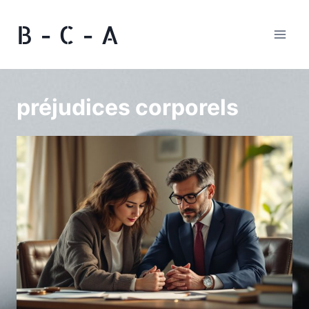
Aller
B - C - A
au
contenu
préjudices corporels