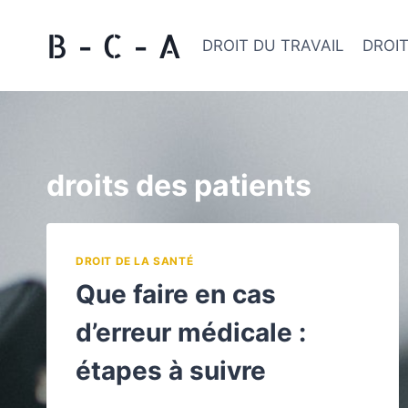
Aller
B - C - A
au
DROIT DU TRAVAIL
DROIT
contenu
droits des patients
DROIT DE LA SANTÉ
Que faire en cas
d’erreur médicale :
étapes à suivre