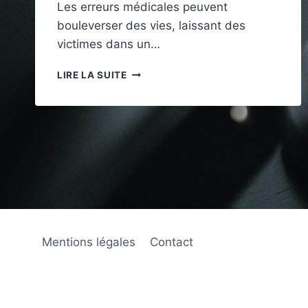
Les erreurs médicales peuvent
bouleverser des vies, laissant des
victimes dans un…
QUE
LIRE LA SUITE
FAIRE
EN
CAS
D’ERREUR
MÉDICALE
:
ÉTAPES
À
SUIVRE
Mentions légales
Contact