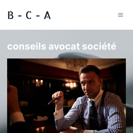
Aller
B - C - A
au
contenu
conseils avocat société