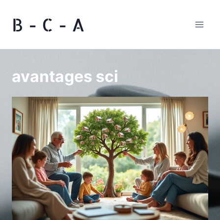
Aller
B - C - A
au
contenu
avantages sci