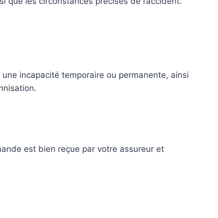
insi que les circonstances précises de l’accident.
s, une incapacité temporaire ou permanente, ainsi
mnisation.
ande est bien reçue par votre assureur et