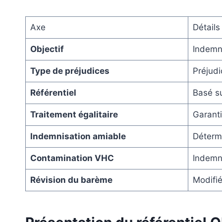
Axe
Détails
Objectif
Indemni
Type de préjudices
Préjudi
Référentiel
Basé su
Traitement égalitaire
Garanti
Indemnisation amiable
Détermi
Contamination VHC
Indemni
Révision du barème
Modifié