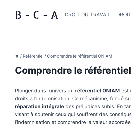
Aller
B - C - A
au
DROIT DU TRAVAIL
DROIT
contenu
/
Référentiel
/
Comprendre le référentiel ONIAM
Comprendre le référenti
Plonger dans l’univers du
référentiel ONIAM
est 
droits à l’indemnisation. Ce mécanisme, fondé s
réparation intégrale
des préjudices subis. En tant
visant à soutenir ceux qui souffrent des conséquen
l’indemnisation et comprendre la valeur accordé