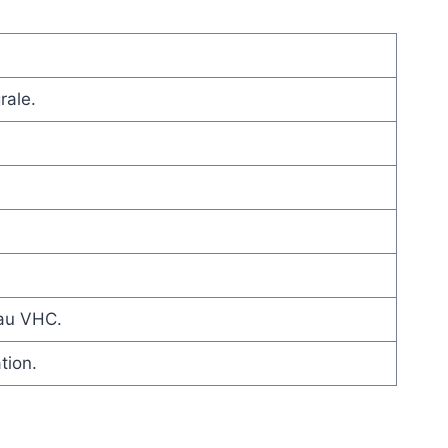
rale.
 au VHC.
tion.