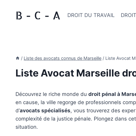
Aller
B - C - A
au
DROIT DU TRAVAIL
DROIT
contenu
/
Liste des avocats connus de Marseille
/
Liste Avocat Ma
Liste Avocat Marseille dro
Découvrez le riche monde du
droit pénal à Marse
en cause, la ville regorge de professionnels com
d’
avocats spécialisés
, vous trouverez des expert
complexité de la justice pénale. Plongez dans ce
situation.